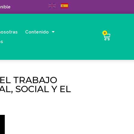
nible
nosotras
Contenido
0
os
EL TRABAJO
L, SOCIAL Y EL