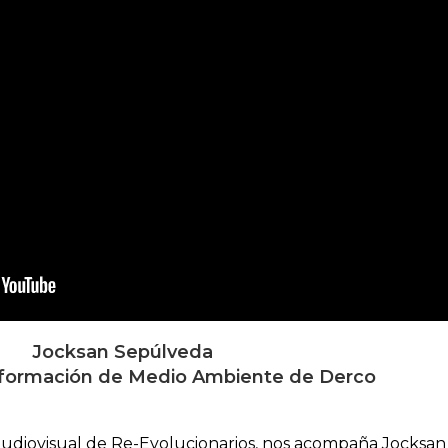
Jocksan Sepúlveda
sformación de Medio Ambiente de Derco
audiovisual de Re-Evolucionarios, nos acompaña Jocksan