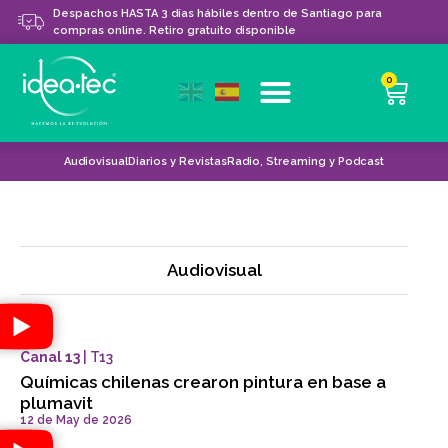
Despachos HASTA 3 días hábiles dentro de Santiago para
compras online. Retiro gratuito disponible
0
Audiovisual
Diarios y Revistas​
Radio, Streaming y Podcast
Audiovisual
Canal 13
| T13
Químicas chilenas crearon pintura en base a
plumavit
12 de May de 2026