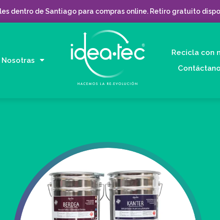
es dentro de Santiago para compras online. Retiro gratuito dispo
Recicla con 
Nosotras
Contáctan