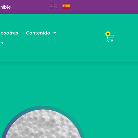
nible
nosotras
Contenido
0
os