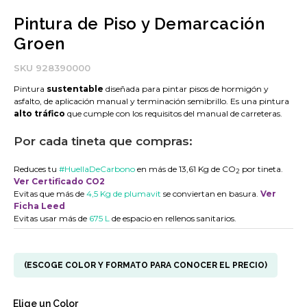
Pintura de Piso y Demarcación
Groen
SKU
928390000
Pintura
sustentable
diseñada para pintar pisos de hormigón y
asfalto, de aplicación manual y terminación semibrillo. Es una pintura
alto tráfico
que cumple con los requisitos del manual de carreteras.
Por cada tineta que compras:
Reduces tu
#HuellaDeCarbono
en más de 13,61 Kg de CO
por tineta.
2
Ver Certificado CO2
Evitas que más de
4,5 Kg de plumavit
se conviertan en basura.
Ver
Ficha Leed
Evitas usar más de
675 L
de espacio en rellenos sanitarios.
(ESCOGE COLOR Y FORMATO PARA CONOCER EL PRECIO)
Elige un
Color