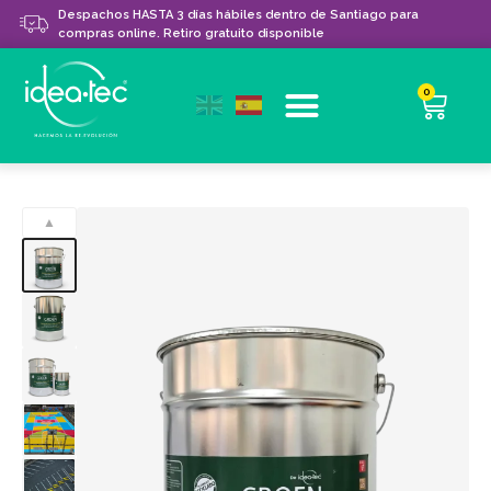
Despachos HASTA 3 días hábiles dentro de Santiago para
compras online. Retiro gratuito disponible
0
▲