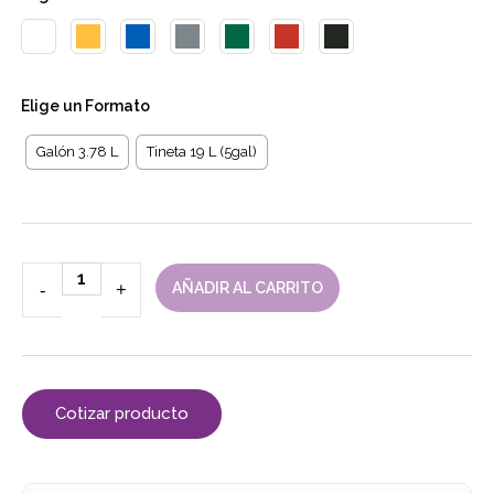
Elige un
Formato
Galón 3.78 L
Tineta 19 L (5gal)
-
+
AÑADIR AL CARRITO
Cotizar producto