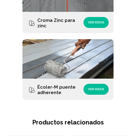
Croma Zinc para
VER IDEAS
zinc
Écoler-M puente
VER IDEAS
adherente
Productos relacionados