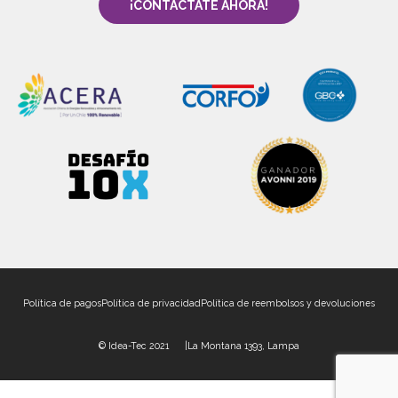
¡CONTÁCTATE AHORA!
Política de pagos
Política de privacidad
Política de reembolsos y devoluciones
© Idea-Tec 2021 |
La Montana 1393, Lampa