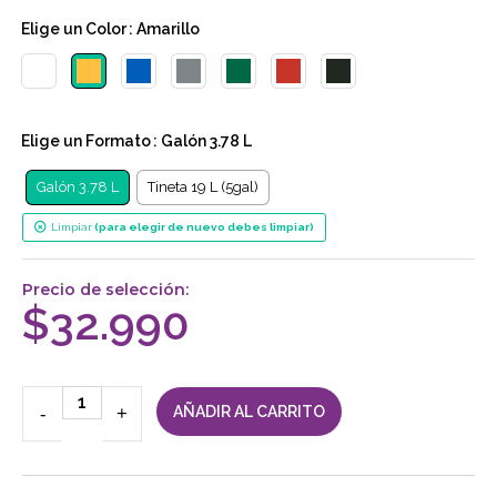
Elige un
Color
: Amarillo
Elige un
Formato
: Galón 3.78 L
Galón 3.78 L
Tineta 19 L (5gal)
Limpiar
Precio de selección:
$
32.990
-
+
AÑADIR AL CARRITO