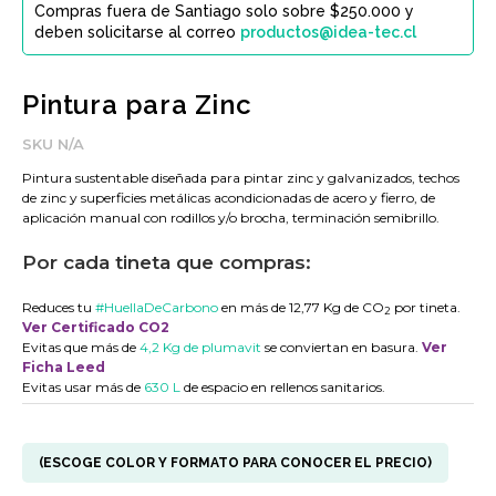
Compras fuera de Santiago solo sobre $250.000 y
deben solicitarse al correo
productos@idea-tec.cl
Pintura para Zinc
SKU
N/A
Pintura sustentable diseñada para pintar zinc y galvanizados, techos
de zinc y superficies metálicas acondicionadas de acero y fierro, de
aplicación manual con rodillos y/o brocha, terminación semibrillo.
Por cada tineta que compras:
Reduces tu
#HuellaDeCarbono
en más de 12,77 Kg de CO
por tineta.
2
Ver Certificado CO2
Evitas que más de
4,2 Kg de plumavit
se conviertan en basura.
Ver
Ficha Leed
Evitas usar más de
630 L
de espacio en rellenos sanitarios.
(ESCOGE COLOR Y FORMATO PARA CONOCER EL PRECIO)