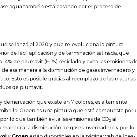
ase agua también está pasando por el proceso de
que se lanzó el 2020 y que re-evoluciona la pintura
erior de fácil aplicación y de terminación satinada, que
n 14% de plumavit (EPS) reciclado y evita las emisiones d
 de esa manera a la disminución de gases invernadero y
tico. Esto es posible gracias al reemplazo de las materias
iduos de plumavit.
o y demarcación que existe en 7 colores, es altamente
emibrillo. Groen es una pintura que está compuesta por 
por lo que también evita las emisiones de CO
al
2
 manera a la disminución de gases invernadero y por lo
vol
y
Groen
están disponibles en la página web de Idea-