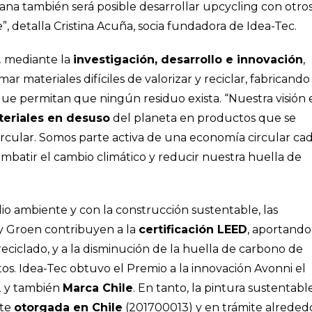
ana también será posible desarrollar upcycling con otro
je”, detalla Cristina Acuña, socia fundadora de Idea-Tec.
,
mediante la
investigación, desarrollo e innovación
,
mar materiales difíciles de valorizar y reciclar, fabricando
ue permitan que ningún residuo exista. “Nuestra visión 
teriales en desuso
del planeta en productos que se
ircular. Somos parte activa de una economía circular ca
mbatir el cambio climático y reducir nuestra huella de
 ambiente y con la construcción sustentable, las
 y Groen contribuyen a la
certificación LEED
, aportando
eciclado, y a la disminución de la huella de carbono de
s. Idea-Tec obtuvo el Premio a la innovación Avonni el
2 y también
Marca Chile
. En tanto, la pintura sustentabl
nte
otorgada en Chile
(201700013) y en trámite alreded