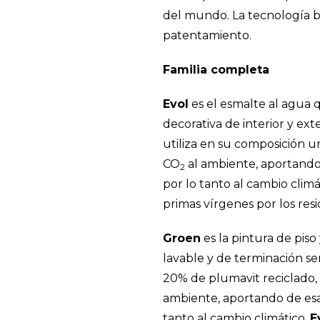
del mundo. La tecnología b
patentamiento.
Familia completa
Evol
es el esmalte al agua 
decorativa de interior y ext
utiliza en su composición u
CO
al ambiente, aportando
2
por lo tanto al cambio climá
primas vírgenes por los res
Groen
es la pintura de pis
lavable y de terminación s
20% de plumavit reciclado, 
ambiente, aportando de esa
tanto al cambio climático.
E