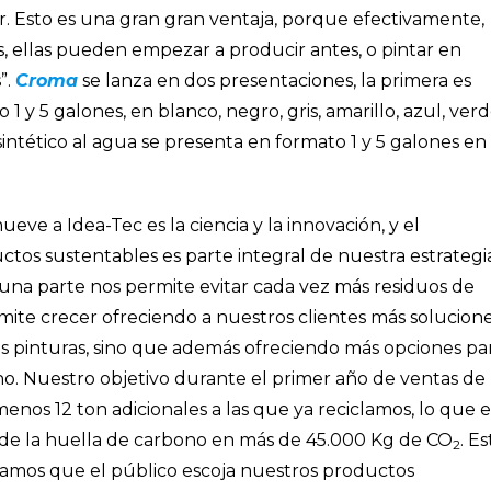
sar. Esto es una gran gran ventaja, porque efectivamente,
s, ellas pueden empezar a producir antes, o pintar en
”.
Croma
se lanza en dos presentaciones, la primera es
 1 y 5 galones, en blanco, negro, gris, amarillo, azul, ver
 sintético al agua se presenta en formato 1 y 5 galones en
ve a Idea-Tec es la ciencia y la innovación, y el
tos sustentables es parte integral de nuestra estrategi
 una parte nos permite evitar cada vez más residuos de
mite crecer ofreciendo a nuestros clientes más solucione
as pinturas, sino que además ofreciendo más opciones pa
no. Nuestro objetivo durante el primer año de ventas de
enos 12 ton adicionales a las que ya reciclamos, lo que e
 de la huella de carbono en más de 45.000 Kg de CO
. Es
2
gramos que el público escoja nuestros productos