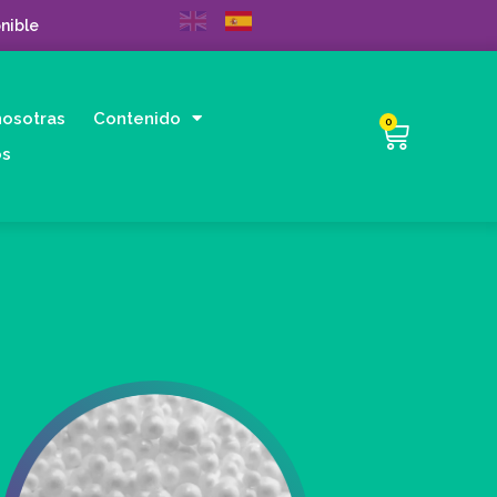
nible
nosotras
Contenido
0
os