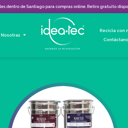
es dentro de Santiago para compras online. Retiro gratuito dispo
Recicla con 
Nosotras
Contáctan