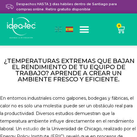
Despachos HASTA 3 días hábiles dentro de Santiago para
compras online. Retiro gratuito disponible
0
¿TEMPERATURAS EXTREMAS QUE BAJAN
EL RENDIMIENTO DE TU EQUIPO DE
TRABAJO? APRENDE A CREAR UN
AMBIENTE FRESCO Y EFICIENTE.
En entornos industriales como galpones, bodegas y fábricas, el
calor no es solo una molestia: puede ser un obstáculo real para
la productividad. Diversos estudios demuestran que la
temperatura ambiente influye directamente en el rendimiento
laboral. Un
estudio
de la Universidad de Chicago, realizado por el
Energy Policy Institute (EPIC), reveló que en procesos de