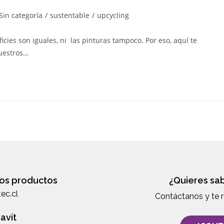
Sin categoría
/
sustentable
/
upcycling
icies son iguales, ni las pinturas tampoco. Por eso, aquí te
nuestros…
os productos
¿Quieres sa
ec.cl
Contáctanos y te
avit