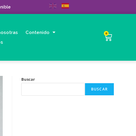
nible
nosotras
Contenido
0
os
Buscar
BUSCAR