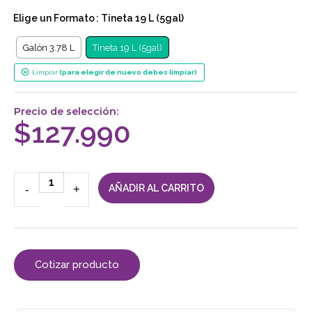
Elige un
Formato
: Tineta 19 L (5gal)
Galón 3.78 L
Tineta 19 L (5gal)
Limpiar
Precio de selección:
$
127.990
-
+
AÑADIR AL CARRITO
Cotizar producto