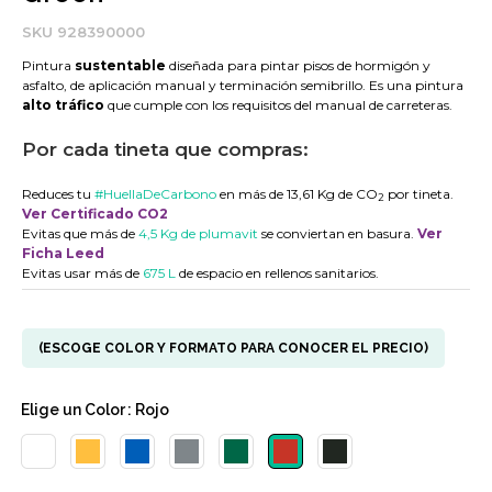
SKU
928390000
Pintura
sustentable
diseñada para pintar pisos de hormigón y
asfalto, de aplicación manual y terminación semibrillo. Es una pintura
alto tráfico
que cumple con los requisitos del manual de carreteras.
Por cada tineta que compras:
Reduces tu
#HuellaDeCarbono
en más de 13,61 Kg de CO
por tineta.
2
Ver Certificado CO2
Evitas que más de
4,5 Kg de plumavit
se conviertan en basura.
Ver
Ficha Leed
Evitas usar más de
675 L
de espacio en rellenos sanitarios.
(ESCOGE COLOR Y FORMATO PARA CONOCER EL PRECIO)
Elige un
Color
: Rojo