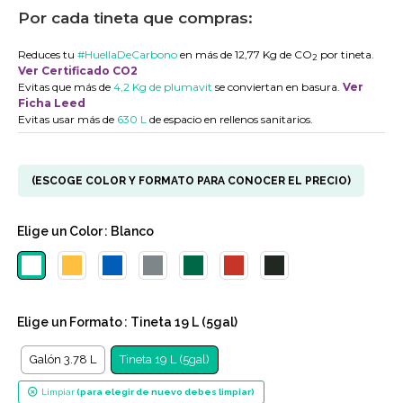
Por cada tineta que compras:
Reduces tu
#HuellaDeCarbono
en más de 12,77 Kg de CO
por tineta.
2
Ver Certificado CO2
Evitas que más de
4,2 Kg de plumavit
se conviertan en basura.
Ver
Ficha Leed
Evitas usar más de
630 L
de espacio en rellenos sanitarios.
(ESCOGE COLOR Y FORMATO PARA CONOCER EL PRECIO)
Elige un
Color
: Blanco
Elige un
Formato
: Tineta 19 L (5gal)
Galón 3.78 L
Tineta 19 L (5gal)
Limpiar