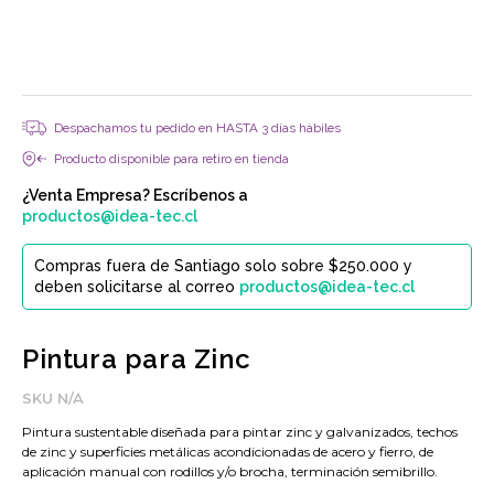
Despachamos tu pedido en HASTA 3 días hábiles
Producto disponible para retiro en tienda
¿Venta Empresa? Escríbenos a
productos@idea-tec.cl
Compras fuera de Santiago solo sobre $250.000 y
deben solicitarse al correo
productos@idea-tec.cl
Pintura para Zinc
SKU
N/A
Pintura sustentable diseñada para pintar zinc y galvanizados, techos
de zinc y superficies metálicas acondicionadas de acero y fierro, de
aplicación manual con rodillos y/o brocha, terminación semibrillo.