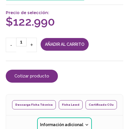
Precio de selección:
$
122.990
-
+
AÑADIR AL CARRITO
Cotizar producto
Descarga Ficha Técnica
Ficha Leed
Certificado CO2
Información adicional