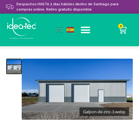
Despachos HASTA 3 días hábiles dentro de Santiago para
compras online. Retiro gratuito disponible
0
Galpon-de-zinc-3.webp