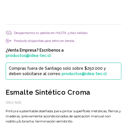
Despachamos tu pedido en HASTA 3 días hábiles
Producto disponible para retiro en tienda
¿Venta Empresa? Escríbenos a
productos@idea-tec.cl
Compras fuera de Santiago solo sobre $250.000 y
deben solicitarse al correo
productos@idea-tec.cl
Esmalte Sintético Croma
SKU
N/A
Pintura sustentable diseñada para pintar superficies metálicas, fierros y
maderas, previamente acondicionados de aplicación manual con
rodillo y/o brocha, terminación semibrillo.