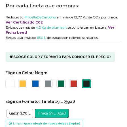
Por cada tineta que compras:
Reduces tu
#HuellaDeCarbono
en más de 12,77 Kg de CO
por tineta.
2
Ver Certificado C02
Evitas que más de
4,2 Kg de plumavit
se conviertan en basura.
Ver
Ficha Leed
Evitas usar más de
630 L
de espacio en rellenos sanitarios.
(ESCOGE COLOR Y FORMATO PARA CONOCER EL PRECIO)
Elige un
Color
: Negro
Elige un
Formato
: Tineta 19 L (5gal)
Galón 3.78 L
Tineta 19 L (5gal)
Limpiar