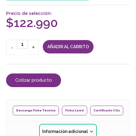
Precio de selección:
$
122.990
-
+
AÑADIR AL CARRITO
Cotizar producto
Descarga Ficha Técnica
Ficha Leed
Certificado CO2
Información adicional