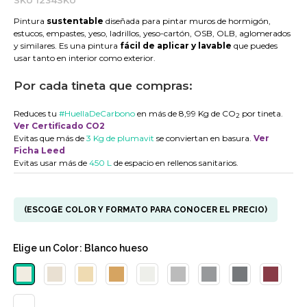
SKU
1234SKU
Pintura
sustentable
diseñada para pintar muros de hormigón,
estucos, empastes, yeso, ladrillos, yeso-cartón, OSB, OLB, aglomerados
y similares. Es una pintura
fácil de aplicar y lavable
que puedes
usar tanto en interior como exterior.
Por cada tineta que compras:
Reduces tu
#HuellaDeCarbono
en más de 8,99 Kg de CO
por tineta.
2
Ver Certificado CO2
Evitas que más de
3 Kg de plumavit
se conviertan en basura.
Ver
Ficha Leed
Evitas usar más de
450 L
de espacio en rellenos sanitarios.
(ESCOGE COLOR Y FORMATO PARA CONOCER EL PRECIO)
Elige un
Color
: Blanco hueso