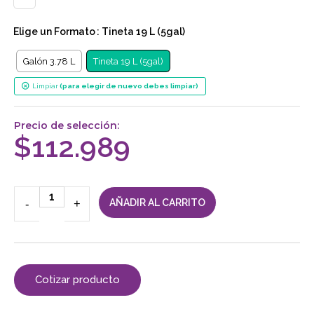
Elige un
Formato
: Tineta 19 L (5gal)
Galón 3.78 L
Tineta 19 L (5gal)
Limpiar
Precio de selección:
$
112.989
-
+
AÑADIR AL CARRITO
Cotizar producto